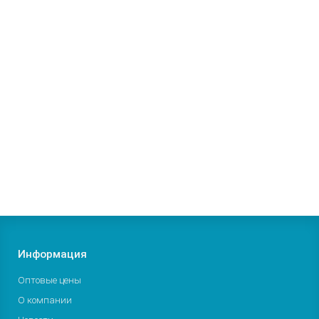
мощности RTS 11R9 20Вт/м
Максимальная температура во включенном состоянии:
+ 250 С
Минимальный радиус изгиба:
30 мм
Длина секции:
451 м
Производитель:
Тепловые системы
0р.
В корзину
Заказать
Информация
Оптовые цены
О компании