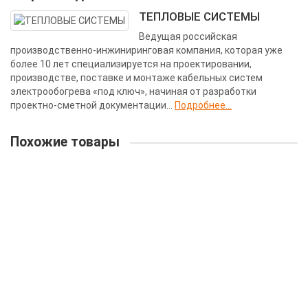
ТЕПЛОВЫЕ СИСТЕМЫ
Ведущая российская
производственно-инжиниринговая компания, которая уже
более 10 лет специализируется на проектировании,
производстве, поставке и монтаже кабельных систем
электрообогрева «под ключ», начиная от разработки
проектно-сметной документации...
Подробнее...
Похожие товары
Одножильный нагревательный кабель постоянной
мощности RTS 09R7 30Вт/м
Максимальная температура во включенном состоянии:
+ 250 С
Минимальный радиус изгиба:
30 мм
Длина секции:
408 м
Производитель:
Тепловые системы