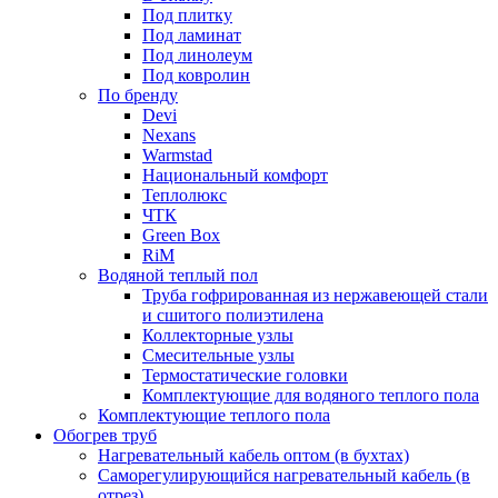
Под плитку
Под ламинат
Под линолеум
Под ковролин
По бренду
Devi
Nexans
Warmstad
Национальный комфорт
Теплолюкс
ЧТК
Green Box
RiM
Водяной теплый пол
Труба гофрированная из нержавеющей стали
и сшитого полиэтилена
Коллекторные узлы
Смесительные узлы
Термостатические головки
Комплектующие для водяного теплого пола
Комплектующие теплого пола
Обогрев труб
Нагревательный кабель оптом (в бухтах)
Саморегулирующийся нагревательный кабель (в
отрез)