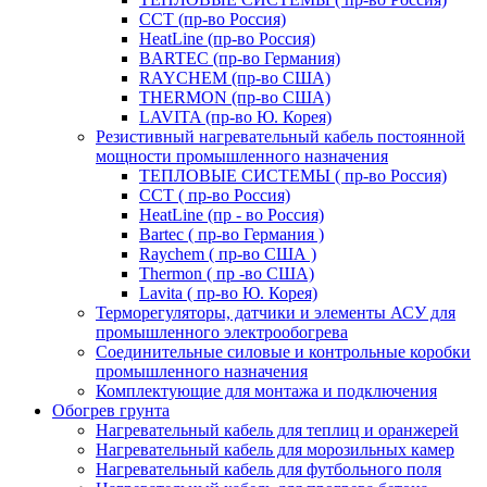
ССТ (пр-во Россия)
HeatLine (пр-во Россия)
BARTEC (пр-во Германия)
RAYCHEM (пр-во США)
THERMON (пр-во США)
LAVITA (пр-во Ю. Корея)
Резистивный нагревательный кабель постоянной
мощности промышленного назначения
ТЕПЛОВЫЕ СИСТЕМЫ ( пр-во Россия)
ССТ ( пр-во Россия)
HeatLine (пр - во Россия)
Bartec ( пр-во Германия )
Raychem ( пр-во США )
Thermon ( пр -во США)
Lavita ( пр-во Ю. Корея)
Терморегуляторы, датчики и элементы АСУ для
промышленного электрообогрева
Соединительные силовые и контрольные коробки
промышленного назначения
Комплектующие для монтажа и подключения
Обогрев грунта
Нагревательный кабель для теплиц и оранжерей
Нагревательный кабель для морозильных камер
Нагревательный кабель для футбольного поля