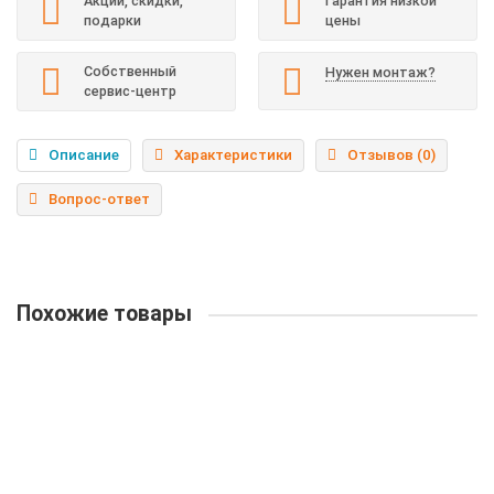
Акции, скидки,
Гарантия низкой
подарки
цены
Собственный
Нужен монтаж?
сервис-центр
Описание
Характеристики
Отзывов (0)
Вопрос-ответ
Похожие товары
"Теплолюкс" ProfiRoll - 1260 Вт. 7 - 8,4 м2
Площадь обогрева:
7,0 - 8,4 кв. м.
Мощность комплекта:
1260 Вт
Мощность на кв.м.:
18 Вт
Количество жил нагрев. кабеля:
Двухжильный