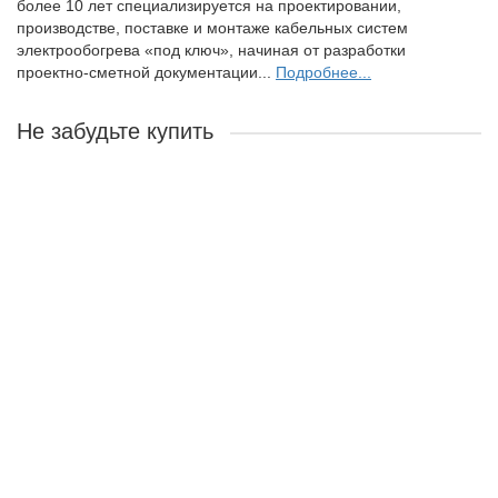
более 10 лет специализируется на проектировании,
производстве, поставке и монтаже кабельных систем
электрообогрева «под ключ», начиная от разработки
проектно-сметной документации...
Подробнее...
Не забудьте купить
Ваша скидка: -3%
Нагревательная лента 17VM2-Т
Использование во взрывоопасной зоне:
Возможно
использование во взрывоопасной зоне
Максимальная длина секции:
47 м
Максимальная температура в выключенном состоянии:
85
С
Максимальная температура воздействия:
85 С
Оплетка заземления:
Медная луженая проволока
Производитель:
ССТ Россия
Гарантия завода изготовителя:
5 лет
Назначение:
Для защиты от замерзания и поддержания
требуемой температуры трубопроводов и емкостей, в том
числе во взрывоопасных зонах