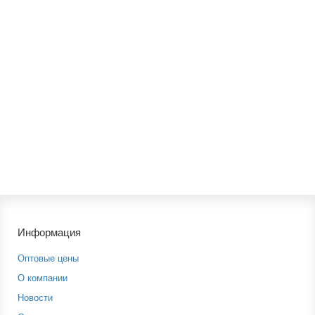
Максимальная температура во включенном состоянии:
250
С
Тип изоляции:
Фторполимер
Мощность кабеля на м.п.:
30 Вт
Производитель:
Тепловые системы
Срок службы:
25 лет
4960р.
В корзину
Информация
Оптовые цены
О компании
Новости