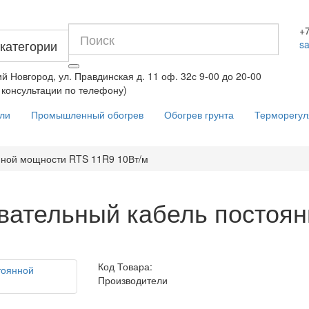
+7
 категории
s
ий Новгород, ул. Правдинская д. 11 оф. 32
с 9-00 до 20-00
и консультации по телефону)
вли
Промышленный обогрев
Обогрев грунта
Терморегул
нной мощности RTS 11R9 10Вт/м
вательный кабель постоя
Код Товара:
Производители