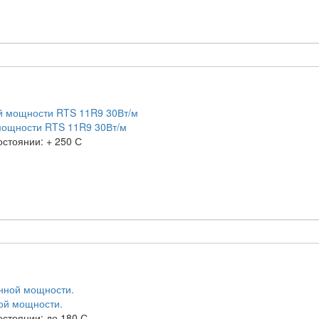
мощности RTS 11R9 30Вт/м
остоянии:
+ 250 С
ой мощности.
остоянии:
до 180 С