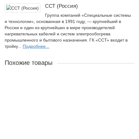
ССТ (Россия)
Группа компаний «Специальные системы
и технологии», основанная в 1991 году, — крупнейший в
России и один из крупнейших в мире производителей
нагревательных кабелей и систем электрообогрева
промышленного и бытового назначения. ГК «ССТ» входит в
тройку...
Подробнее...
Похожие товары
Нагревательный кабель TXLP/1 380/28
Мощность комплекта:
380 Вт
Мощность кабеля на м.п.:
28 Вт
Напряжение питания:
230 В
Количество жил нагрев. кабеля:
Одножильный
Длина кабеля в секции:
13 м
Диаметр кабеля:
6,5 мм
Вес кабеля:
Цена за комплект: