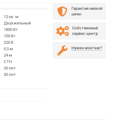
Гарантия низкой
цены
12 кв. м.
Двухжильный
Собственный
1800 Вт
сервис-центр
150 Вт
220 В
Нужен монтаж?
0,5 м
24 м
СТН
20 лет
50 лет