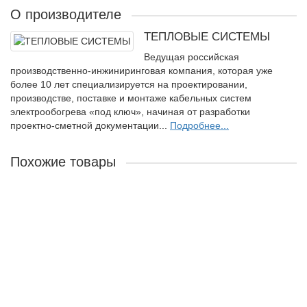
О производителе
ТЕПЛОВЫЕ СИСТЕМЫ
Ведущая российская
производственно-инжиниринговая компания, которая уже
более 10 лет специализируется на проектировании,
производстве, поставке и монтаже кабельных систем
электрообогрева «под ключ», начиная от разработки
проектно-сметной документации...
Подробнее...
Похожие товары
Одножильный нагревательный кабель постоянной
мощности RTS 0250 15Вт/м
Максимальная температура во включенном состоянии:
+
250 С
Минимальный радиус изгиба:
30 мм
Длина секции:
114 м