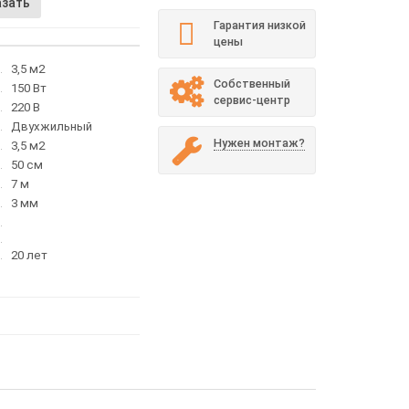
азать
Гарантия низкой
цены
3,5 м2
Собственный
150 Вт
сервис-центр
220 В
Двухжильный
Нужен монтаж?
3,5 м2
50 см
7 м
3 мм
20 лет