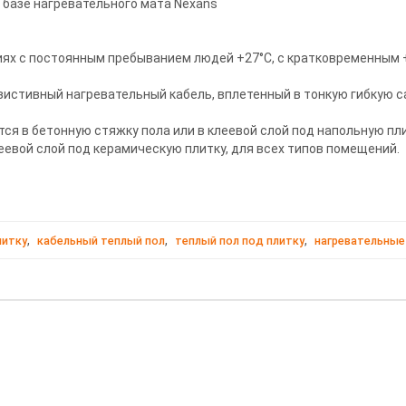
а базе нагревательного мата Nexans
х с постоянным пребыванием людей +27°С, с кратковременным +32
истивный нагревательный кабель, вплетенный в тонкую гибкую с
я в бетонную стяжку пола или в клеевой слой под напольную пли
еевой слой под керамическую плитку, для всех типов помещений.
,
,
,
литку
кабельный теплый пол
теплый пол под плитку
нагревательные
 "Мастер" 3,5 м2 с терморегулятором в комплекте