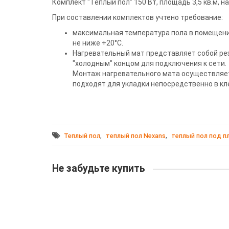
Комплект "Теплый пол" 150 Вт, площадь 3,5 кв.м, н
При составлении комплектов учтено требование:
максимальная температура пола в помещения
не ниже +20°С.
Нагревательный мат представляет собой рез
"холодным" концом для подключения к сети.
Монтаж нагревательного мата осуществляетс
подходят для укладки непосредственно в кл
,
,
Теплый пол
теплый пол Nexans
теплый пол под п
Не забудьте купить
Нагревательный мат Национальный комфорт 2НК
Площадь обогрева:
3,5 м2