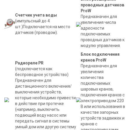
проводных датчиков
ProW
Счетчик учета воды
Предназначен для
(импульсный до 4
увеличения числа
шт.)Подключается на место
адресности
датчиков (проводом).
подключаемых
проводных датчиков к
модулю управления.
Блок подключения
кранов ProW
Радиореле PR
Предназначен для
(подключается как
увеличения
беспроводное устройство)
количества
Предназначен для
подключаемых
дистанционного включения/
шаровых кранов,
выключения устройств,
подключения кранов с
которые необходимо привести
электроприводом 220
в действие при протечке
В или использования в
(например, выключить
качестве запорных
подающий воду насос или
устройств задвижек и
передать сигнал в системы
кранов с
умный дом или другую систему
электроприводами