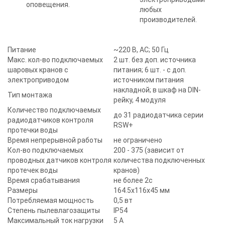
оповещения.
любых
производителей.
Питание
~220 В, AC; 50 Гц
Макс. кол-во подключаемых
2 шт. без доп. источника
шаровых кранов с
питания; 6 шт. - с доп.
электроприводом
источником питания
накладной; в шкаф на DIN-
Тип монтажа
рейку, 4 модуля
Количество подключаемых
до 31 радиодатчика серии
радиодатчиков контроля
RSW+
протечки воды
Время непрерывной работы
не ограничено
Кол-во подключаемых
200 - 375 (зависит от
проводных датчиков контроля
количества подключенных
протечек воды
кранов)
Время срабатывания
не более 2с
Размеры
164.5х116х45 мм
Потребляемая мощность
0,5 вт
Степень пылевлагозащиты
IP54
Максимальный ток нагрузки
5 А