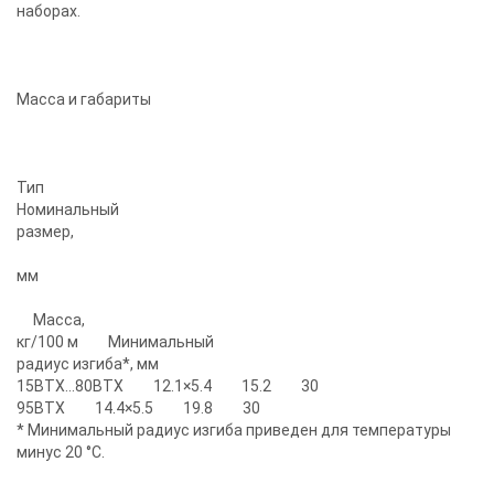
наборах.
Масса и габариты
Тип
Номинальный
размер,
мм
Масса,
кг/100 м Минимальный
радиус изгиба*, мм
15ВТХ...80BТХ 12.1×5.4 15.2 30
95ВТХ 14.4×5.5 19.8 30
* Минимальный радиус изгиба приведен для температуры
минус 20 °С.