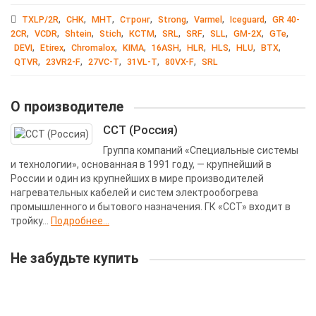
,
,
,
,
,
,
,
TXLP/2R
СНК
МНТ
Стронг
Strong
Varmel
Iceguard
GR 40-
,
,
,
,
,
,
,
,
,
,
2CR
VCDR
Shtein
Stich
КСТМ
SRL
SRF
SLL
GM-2X
GTe
,
,
,
,
,
,
,
,
,
DEVI
Etirex
Chromalox
KIMA
16ASH
HLR
HLS
HLU
BTX
,
,
,
,
,
QTVR
23VR2-F
27VC-T
31VL-T
80VX-F
SRL
О производителе
ССТ (Россия)
Группа компаний «Специальные системы
и технологии», основанная в 1991 году, — крупнейший в
России и один из крупнейших в мире производителей
нагревательных кабелей и систем электрообогрева
промышленного и бытового назначения. ГК «ССТ» входит в
тройку...
Подробнее...
Не забудьте купить
Ваша скидка: -3%