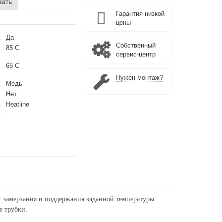
зать
Гарантия низкой
цены
Да
Собственный
85 С
сервис-центр
65 С
Нужен монтаж?
Медь
Нет
Heatline
т замерзания и поддержания заданной температуры
е трубки.