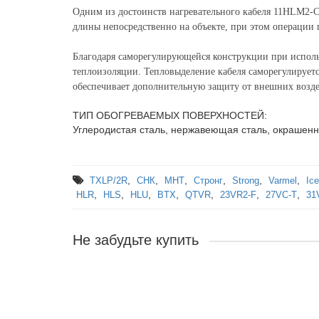
Одним из достоинств нагревательного кабеля 11HLM2-CF
длины непосредственно на объекте, при этом операции 
Благодаря саморегулирующейся конструкции при использ
теплоизоляции. Тепловыделение кабеля саморегулируетс
обеспечивает дополнительную защиту от внешних возде
ТИП ОБОГРЕВАЕМЫХ ПОВЕРХНОСТЕЙ:
Углеродистая сталь, нержавеющая сталь, окрашенн
,
,
,
,
,
,
TXLP/2R
СНК
МНТ
Стронг
Strong
Varmel
Ic
,
,
,
,
,
,
,
HLR
HLS
HLU
BTX
QTVR
23VR2-F
27VC-T
31
Не забудьте купить
Ваша скидка: -3%
Саморегулирующаяся нагревательная лента Heatl
Использование во взрывоопасной зоне:
Да