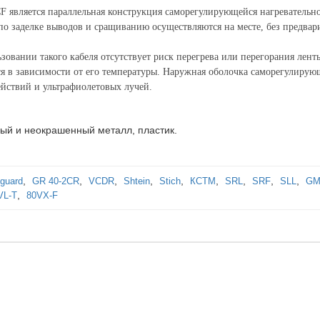
 является параллельная конструкция саморегулирующейся нагревательно
по заделке выводов и сращиванию осуществляются на месте, без предвар
овании такого кабеля отсутствует риск перегрева или перегорания лент
я в зависимости от его температуры. Наружная оболочка саморегулирующ
йствий и ультрафиолетовых лучей.
ый и неокрашенный металл, пластик.
,
,
,
,
,
,
,
,
,
eguard
GR 40-2CR
VCDR
Shtein
Stich
КСТМ
SRL
SRF
SLL
GM
,
VL-T
80VX-F
ine 10HLR2-CP