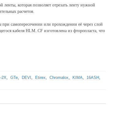
й ленты, которая позволяет отрезать ленту нужной
ительных расчетов.
ы при самопересечении или прохождении её через слой
егося кабеля HLM..CF изготовлена из фторопласта, что
,
,
,
,
,
,
,
-2X
GTe
DEVI
Etirex
Chromalox
KIMA
16ASH