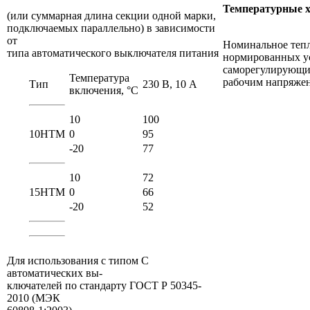
Температурные 
(или суммарная длина секции одной марки,
подключаемых параллельно) в зависимости
от
Номинальное теп
типа автоматического выключателя питания
нормированных у
саморегулирующих
Температура
рабочим напряжен
Тип
230 В, 10 A
включения, °С
10
100
10HTM
0
95
-20
77
10
72
15НТМ
0
66
-20
52
Для использования с типом С
автоматических вы-
ключателей по стандарту ГОСТ Р 50345-
2010 (МЭК