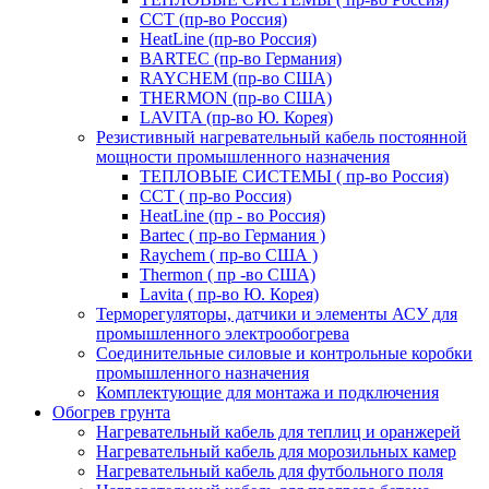
ССТ (пр-во Россия)
HeatLine (пр-во Россия)
BARTEC (пр-во Германия)
RAYCHEM (пр-во США)
THERMON (пр-во США)
LAVITA (пр-во Ю. Корея)
Резистивный нагревательный кабель постоянной
мощности промышленного назначения
ТЕПЛОВЫЕ СИСТЕМЫ ( пр-во Россия)
ССТ ( пр-во Россия)
HeatLine (пр - во Россия)
Bartec ( пр-во Германия )
Raychem ( пр-во США )
Thermon ( пр -во США)
Lavita ( пр-во Ю. Корея)
Терморегуляторы, датчики и элементы АСУ для
промышленного электрообогрева
Соединительные силовые и контрольные коробки
промышленного назначения
Комплектующие для монтажа и подключения
Обогрев грунта
Нагревательный кабель для теплиц и оранжерей
Нагревательный кабель для морозильных камер
Нагревательный кабель для футбольного поля