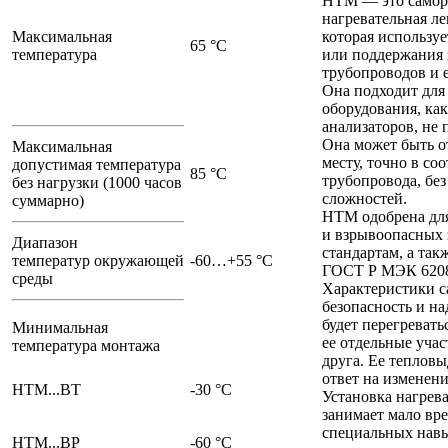
HTM — это самор
нагревательная л
Максимальная
которая используе
65 °С
температура
или поддержания 
трубопроводов и 
Она подходит для 
оборудования, ка
анализаторов, не
Она может быть о
Максимальная
месту, точно в со
допустимая температура
85 °С
трубопровода, бе
без нагрузки (1000 часов
сложностей.
суммарно)
HTM одобрена для
и взрывоопасных 
Диапазон
стандартам, а так
температур окружающей
-60…+55 °С
ГОСТ Р МЭК 620
среды
Характеристики 
безопасность и н
будет перегревать
Минимальная
ее отдельные уча
температура монтажа
друга. Ее тепловы
ответ на изменен
HTM...BТ
-30 °С
Установка нагрев
занимает мало вре
специальных навы
HTM...BP
-60 °С