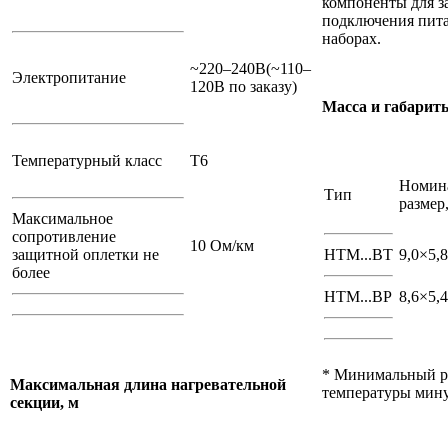
компоненты для з
подключения пита
наборах.
~220–240В(~110–
Электропитание
120В по заказу)
Масса и габарит
Температурный класс
Т6
Номин
Тип
размер
Максимальное
сопротивление
10 Oм/км
защитной оплетки не
HTM...BТ
9,0×5,8
более
HTM...BP
8,6×5,4
* Минимальный ра
Максимальная длина
нагревательной
температуры мину
секции, м