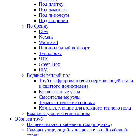
Под плитку
Под ламинат
Под линолеум
Под ковролин
По бренду
Devi
Nexans
Warmstad
Национальный комфорт
Теплолюкс
ЧТК
Green Box
RiM
Водяной теплый пол
Труба гофрированная из нержавеющей стали
и сшитого полиэтилена
Коллекторные узлы
Смесительные узлы
Термостатические головки
Комплектующие для водяного теплого пола
Комплектующие теплого пола
Обогрев труб
Нагревательный кабель оптом (в бухтах)
Саморегулирующийся нагревательный кабель (в
отрез)