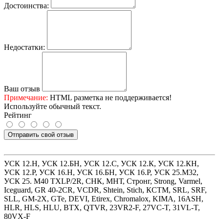
Достоинства:
Недостатки:
Ваш отзыв
Примечание:
HTML разметка не поддерживается!
Используйте обычный текст.
Рейтинг
Отправить свой отзыв
УСК 12.Н
,
УСК 12.БН
,
УСК 12.С
,
УСК 12.К
,
УСК 12.КН
,
УСК 12.Р
,
УСК 16.Н
,
УСК 16.БН
,
УСК 16.Р
,
УСК 25.М32
,
УСК 25. М40 TXLP/2R
,
СНК
,
МНТ
,
Стронг
,
Strong
,
Varmel
,
Iceguard
,
GR 40-2CR
,
VCDR
,
Shtein
,
Stich
,
КСТМ
,
SRL
,
SRF
,
SLL
,
GM-2X
,
GTe
,
DEVI
,
Etirex
,
Chromalox
,
KIMA
,
16ASH
,
HLR
,
HLS
,
HLU
,
BTX
,
QTVR
,
23VR2-F
,
27VC-T
,
31VL-T
,
80VX-F