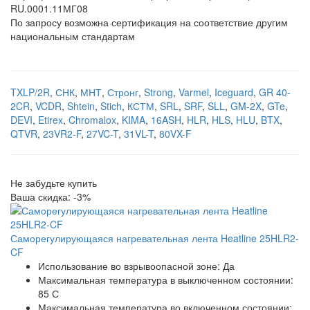
RU.0001.11МГ08
По запросу возможна сертификация на соответствие другим
национальным стандартам
TXLP/2R
,
СНК
,
МНТ
,
Стронг
,
Strong
,
Varmel
,
Iceguard
,
GR 40-
2CR
,
VCDR
,
Shtein
,
Stich
,
КСТМ
,
SRL
,
SRF
,
SLL
,
GM-2X
,
GTe
,
DEVI
,
Etirex
,
Chromalox
,
KIMA
,
16ASH
,
HLR
,
HLS
,
HLU
,
BTX
,
QTVR
,
23VR2-F
,
27VC-T
,
31VL-T
,
80VX-F
Не забудьте купить
Ваша скидка: -3%
Саморегулирующаяся нагревательная лента Heatline 25HLR2-
CF
Использование во взрывоопасной зоне:
Да
Максимальная температура в выключенном состоянии:
85 С
Максимальная температура во включенном состоянии: