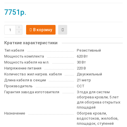
7751р.
В корзину
Краткие характеристики
Тип кабеля
Резистивный
Мощность комплекта
620 Вт
Мощность кабеля на м.п.
30 Вт
Напряжение питания
220 В
Количество жил нагрев. кабеля
Двухжильный
Длина кабеля в секции
21 метр
Производитель
ССТ
Гарантия завода изготовителя
3 года для систем
обогрева кровли; 5 лет
для обогрева открытых
площадей
Назначение
Обогрев кровли,
водостоков, желобов,
площадок, ступеней