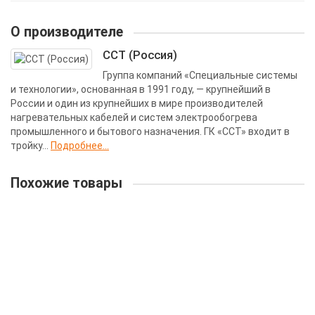
О производителе
ССТ (Россия)
Группа компаний «Специальные системы
и технологии», основанная в 1991 году, — крупнейший в
России и один из крупнейших в мире производителей
нагревательных кабелей и систем электрообогрева
промышленного и бытового назначения. ГК «ССТ» входит в
тройку...
Подробнее...
Похожие товары
Секция нагревательная 30МНТ2-0275-040 27,5 метров
Тип кабеля:
Резистивный
Мощность кабеля на м.п.:
30 Вт
Напряжение питания:
220 В
Количество жил нагрев. кабеля:
Двухжильный
Длина кабеля в секции:
27,5 метров