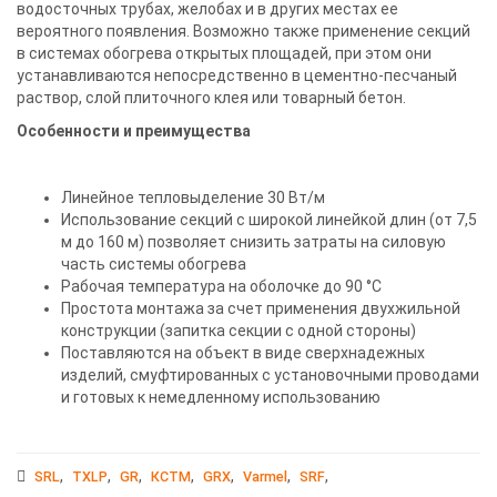
водосточных трубах, желобах и в других местах ее
вероятного появления. Возможно также применение секций
в системах обогрева открытых площадей, при этом они
устанавливаются непосредственно в цементно-песчаный
раствор, слой плиточного клея или товарный бетон.
Особенности и преимущества
Линейное тепловыделение 30 Вт/м
Использование секций с широкой линейкой длин (от 7,5
м до 160 м) позволяет снизить затраты на силовую
часть системы обогрева
Рабочая температура на оболочке до 90 °С
Простота монтажа за счет применения двухжильной
конструкции (запитка секции с одной стороны)
Поставляются на объект в виде сверхнадежных
изделий, смуфтированных с установочными проводами
и готовых к немедленному использованию
,
,
,
,
,
,
,
SRL
TXLP
GR
КСТМ
GRX
Varmel
SRF