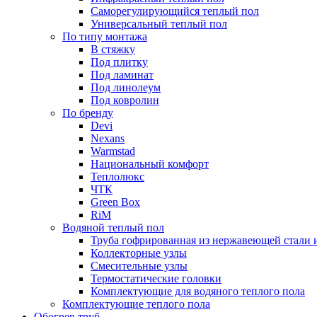
Саморегулирующийся теплый пол
Универсальный теплый пол
По типу монтажа
В стяжку
Под плитку
Под ламинат
Под линолеум
Под ковролин
По бренду
Devi
Nexans
Warmstad
Национальный комфорт
Теплолюкс
ЧТК
Green Box
RiM
Водяной теплый пол
Труба гофрированная из нержавеющей стали 
Коллекторные узлы
Смесительные узлы
Термостатические головки
Комплектующие для водяного теплого пола
Комплектующие теплого пола
Обогрев труб