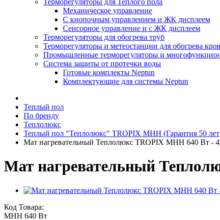
Терморегуляторы для Теплого пола
Механическое управление
С кнопочным управлением и ЖК дисплеем
Сенсорное управление и с ЖК дисплеем
Терморегуляторы для обогрева труб
Терморегуляторы и метеостанции для обогрева кров
Промышленные терморегуляторы и многофункцион
Система защиты от протечки воды
Готовые комплекты Neptun
Комплектующие для системы Neptun
Теплый пол
По бренду
Теплолюкс
Теплый пол "Теплолюкс" TROPIX MHH (Гарантия 50 лет
Мат нагревательный Теплолюкс TROPIX МНН 640 Вт - 4,0
Мат нагревательный Теплолюк
Код Товара:
МНН 640 Вт