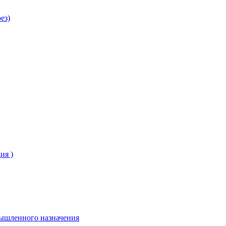
ез)
ия )
ышленного назначения