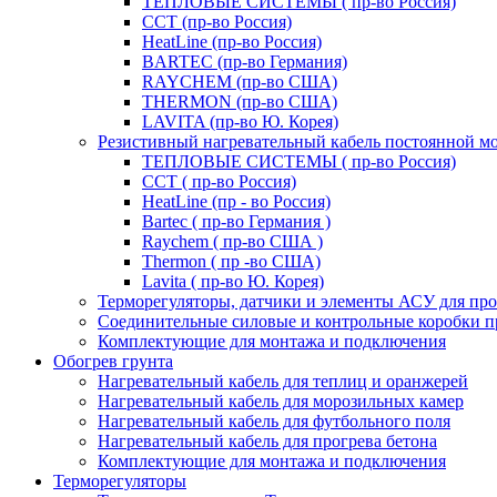
ТЕПЛОВЫЕ СИСТЕМЫ ( пр-во Россия)
ССТ (пр-во Россия)
HeatLine (пр-во Россия)
BARTEC (пр-во Германия)
RAYCHEM (пр-во США)
THERMON (пр-во США)
LAVITA (пр-во Ю. Корея)
Резистивный нагревательный кабель постоянной 
ТЕПЛОВЫЕ СИСТЕМЫ ( пр-во Россия)
ССТ ( пр-во Россия)
HeatLine (пр - во Россия)
Bartec ( пр-во Германия )
Raychem ( пр-во США )
Thermon ( пр -во США)
Lavita ( пр-во Ю. Корея)
Терморегуляторы, датчики и элементы АСУ для пр
Соединительные силовые и контрольные коробки 
Комплектующие для монтажа и подключения
Обогрев грунта
Нагревательный кабель для теплиц и оранжерей
Нагревательный кабель для морозильных камер
Нагревательный кабель для футбольного поля
Нагревательный кабель для прогрева бетона
Комплектующие для монтажа и подключения
Терморегуляторы