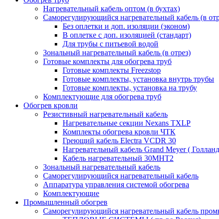
Нагревательный кабель оптом (в бухтах)
Саморегулирующийся нагревательный кабель (в отр
Без оплетки и доп. изоляции (эконом)
В оплетке с доп. изоляцией (стандарт)
Для трубы с питьевой водой
Зональный нагревательный кабель (в отрез)
Готовые комплекты для обогрева труб
Готовые комплекты Freezstop
Готовые комплекты, установка внутрь трубы
Готовые комплекты, установка на трубу
Комплектующие для обогрева труб
Обогрев кровли
Резистивный нагревательный кабель
Нагревательные секции Nexans TXLP
Комплекты обогрева кровли ЧТК
Греющий кабель Electra VCDR 30
Нагревательный кабель Grand Meyer ( Голланд
Кабель нагревательный 30МНТ2
Зональный нагревательный кабель
Саморегулирующийся нагревательный кабель
Аппаратура управления системой обогрева
Комплектующие
Промышленный обогрев
Саморегулирующийся нагревательный кабель пром